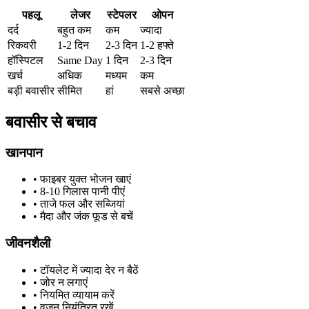
पहलू
लेजर
स्टेपलर
ओपन
दर्द
बहुत कम
कम
ज्यादा
रिकवरी
1-2 दिन
2-3 दिन
1-2 हफ्ते
हॉस्पिटल
Same Day
1 दिन
2-3 दिन
खर्च
अधिक
मध्यम
कम
बड़ी बवासीर
सीमित
हां
सबसे अच्छा
बवासीर से बचाव
खानपान
• फाइबर युक्त भोजन खाएं
• 8-10 गिलास पानी पीएं
• ताजे फल और सब्जियां
• मैदा और जंक फूड से बचें
जीवनशैली
• टॉयलेट में ज्यादा देर न बैठें
• जोर न लगाएं
• नियमित व्यायाम करें
• वजन नियंत्रित रखें