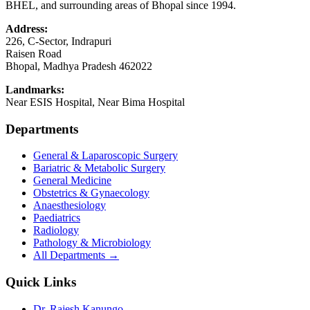
BHEL, and surrounding areas of Bhopal since 1994.
Address:
226, C-Sector, Indrapuri
Raisen Road
Bhopal
,
Madhya Pradesh
462022
Landmarks:
Near ESIS Hospital, Near Bima Hospital
Departments
General & Laparoscopic Surgery
Bariatric & Metabolic Surgery
General Medicine
Obstetrics & Gynaecology
Anaesthesiology
Paediatrics
Radiology
Pathology & Microbiology
All Departments →
Quick Links
Dr. Rajesh Kanungo