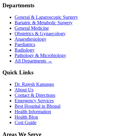
Departments
General & Laparoscopic Surgery
Bariatric & Metabolic Surgery
General Medicine
Obstetrics & Gynaecology
Anaesthesiology
Paediatrics
Radiology
Pathology & Microbiology
All Departments →
Quick Links
Dr. Rajesh Kanungo
About Us
Contact & Directions
Emergency Services
Best Hospital in Bhopal
Health Information
Health Blog
Cost Guide
Areas We Serve